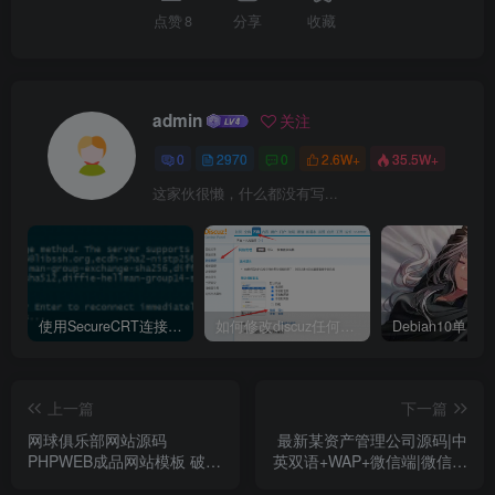
点赞
8
分享
收藏
admin
关注
0
2970
0
2.6W+
35.5W+
这家伙很懒，什么都没有写...
使用SecureCRT连接Ubuntu20.04报错：Key exchange failed. No compatible key exchange method.
如何修改discuz任何模板的编辑器默认字体类型和默认字体大小
上一篇
下一篇
网球俱乐部网站源码
最新某资产管理公司源码|中
PHPWEB成品网站模板 破解
英双语+WAP+微信端|微信消
版源码程序授权
息查询,活动,投票,调查等功