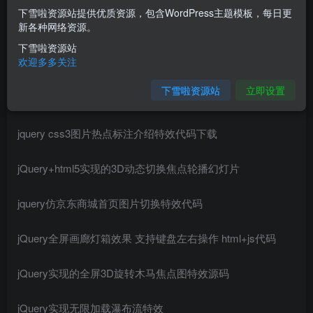
下雪啦资源站提供优质资源，包含WordPress主题模板，每日更
您当前未登录！建议登陆后购买，可保存购买订单
新各种网络资源。
下雪啦资源站
介绍
欢迎多多关注
下雪啦资源站
立即设置
源码描述说明：
jquery css3图片热点标注介绍特效代码下载
jQuery+html5实现的3D动态切换焦点轮播幻灯片
jquery仿京东商城首页图片切换特效代码
jQuery全屏画廊灯箱效果 支持键盘左右操作 html+js代码
jQuery实现的全屏3D旋转木马焦点图特效源码
jQuery实现无限加载瀑布流特效