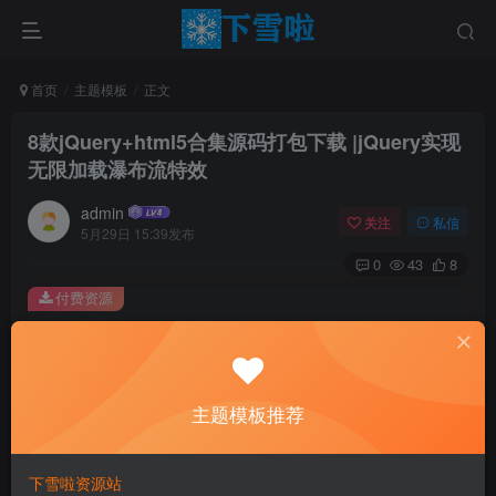
首页
主题模板
正文
8款jQuery+html5合集源码打包下载 |jQuery实现
无限加载瀑布流特效
admin
关注
私信
5月29日 15:39发布
0
43
8
付费资源
8款jQuery+html5合集源码打包下载 |jQuery实现无限加载瀑布流特效
此内容为付费资源，请付费后查看
0.01
主题模板推荐
￥
免费
免费
黄金会员
钻石会员
下雪啦资源站
立即购买