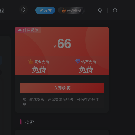
程
发布
开通会员
付费资源
66
66
￥
￥
黄金会员
黄金会员
钻石会员
钻石会员
免费
免费
免费
免费
立即购买
立即购买
您当前未登录！建议登陆后购买，可保存购买订
您当前未登录！建议登陆后购买，可保存购买订
单
单
搜索