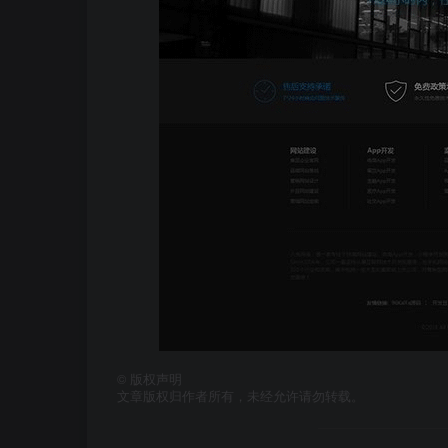
©
版权声明
文章版权归作者所有，未经允许请勿转载。