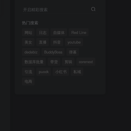
开启精彩搜索
开启精彩搜索
热门搜索
热门搜索
网站
网站
日志
日志
自媒体
自媒体
Red Line
Red Line
美女
美女
直播
直播
抖音
抖音
youtube
youtube
dedebiz
dedebiz
BuddyBoss
BuddyBoss
弹幕
弹幕
数据库批量
数据库批量
带货
带货
剪辑
剪辑
corenext
corenext
引流
引流
puock
puock
小红书
小红书
私域
私域
电商
电商