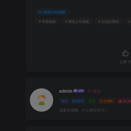
帝国CMS模板
# 帝国模板
# 网络公司模板
# 自适应网站
点赞
1
admin
关注
0
2970
0
2.6W+
35.5
这家伙很懒，什么都没有写...