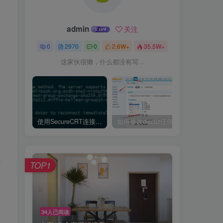
admin
关注
0
2970
0
2.6W+
35.5W+
证
这家伙很懒，什么都没有写...
使用SecureCRT连接Ubuntu20.04报错：Key exchange failed. No compatible key exchange method.
如何修改discuz任何模板的编辑器默认字体类型和默认字体大小
证
TOP1
34人已阅读