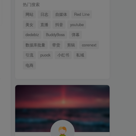
热门搜索
网站
日志
自媒体
Red Line
美女
直播
抖音
youtube
dedebiz
BuddyBoss
弹幕
数据库批量
带货
剪辑
corenext
引流
puock
小红书
私域
电商
证