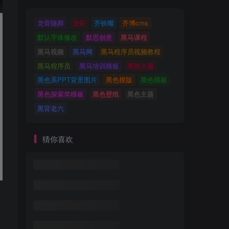
龙骨随葬
龙虾
齐铁嘴
齐博cms
默认字体修改
默思创意
黑马课程
黑马视频
黑马网
黑马程序员视频教程
黑马程序员
黑马培训模板
黑镜主题
黑色系PPT背景图片
黑色模版
黑色模板
黑色探索类模板
黑色壁纸
黑色主题
黑背老六
猜你喜欢