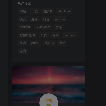
热门搜索
网站
日志
自媒体
Red Line
美女
直播
抖音
youtube
dedebiz
BuddyBoss
弹幕
数据库批量
带货
剪辑
corenext
引流
puock
小红书
私域
电商