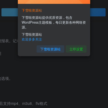
下雪啦资源站
登录查看
下雪啦资源站提供优质资源，包含
WordPress主题模板，每日更新各种网络资
源。
下雪啦资源站
欢迎多多关注
报表。记录用户搜索端点、时间、用户ID等
下雪啦资源站
立即设置
能
的选项。
支持mp4、m3u8、flv格式