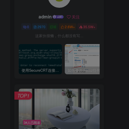
admin
关注
0
2970
0
2.6W+
35.5W+
这家伙很懒，什么都没有写...
使用SecureCRT连接Ubuntu20.04报错：Key exchange failed. No compatible key exchange method.
如何修改discuz任何模板的编辑器默认字体类型和默认字体大小
TOP1
34人已阅读