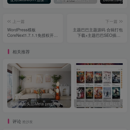
上一篇
下一篇
WordPress模板
主题巴巴主题源码 合辑打包
CoreNext1.7.1.1免授权开心
下载+主题巴巴SEO插件 |
版
WordPress主题模版
相关推荐
网站添加头部Meta property=og协议的使用方法详解教程
电影视频资源下载网站主题zm
评论
抢沙发