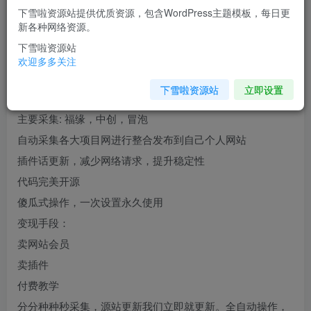
下雪啦资源站提供优质资源，包含WordPress主题模板，每日更
您当前未登录！建议登陆后购买，可保存购买订单
新各种网络资源。
下雪啦资源站
主要功能
欢迎多多关注
下雪啦资源站
立即设置
wordpress插件主题系列支持自动采集并发布。
主要采集: 福缘，中创，冒泡
自动采集各大项目网进行整合发布到自己个人网站
插件话更新，减少网络请求，提升稳定性
代码完美开源
傻瓜式操作，一次设置永久使用
变现手段：
卖网站会员
卖插件
付费教学
分分种种秒采集，源站更新我们立即就更新。全自动操作，