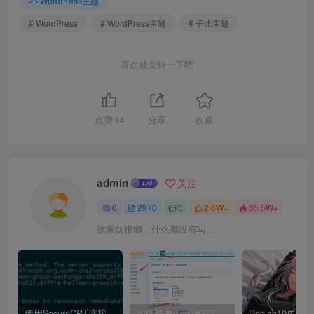
WordPress主题
# WordPress
# WordPress主题
# 子比主题
喜欢就支持一下吧
点赞
14
分享
收藏
admin
关注
0
2970
0
2.6W+
35.5W+
这家伙很懒，什么都没有写...
使用SecureCRT连接Ubuntu20.04报错：Key exchange failed. No compatible key exchange method.
如何修改discuz任何模板的编辑器默认字体类型和默认字体大小