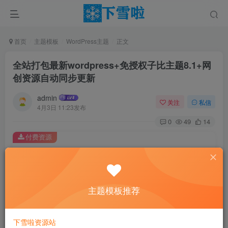
首页
主题模板
WordPress主题
正文
全站打包最新wordpress+免授权子比主题8.1+网
创资源自动同步更新
admin
关注
私信
4月3日 11:23发布
0
49
14
付费资源
全站打包最新wordpress+免授权子比主题8.1+网创资源自动同步更新
此内容为付费资源，请付费后查看
9.9
主题模板推荐
￥
免费
免费
黄金会员
钻石会员
下雪啦资源站
立即购买