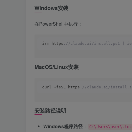
Windows安装
在PowerShell中执行：
irm https
://claude.ai/install.ps1 | ie
MacOS/Linux安装
curl -fsSL https
://claude.ai/install.s
安装路径说明
Windows程序路径
：
C:\Users\user\.loc