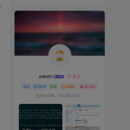
设
admin
关注
0
2970
0
2.6W+
35.5W+
这家伙很懒，什么都没有写...