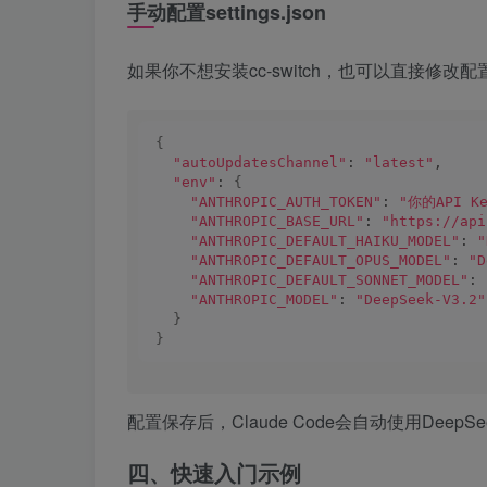
手动配置settings.json
如果你不想安装cc-switch，也可以直接修改
{
"autoUpdatesChannel"
: 
"latest"
,
"env"
: 
{
"ANTHROPIC_AUTH_TOKEN"
: 
"你的API Ke
"ANTHROPIC_BASE_URL"
: 
"https://api
"ANTHROPIC_DEFAULT_HAIKU_MODEL"
: 
"
"ANTHROPIC_DEFAULT_OPUS_MODEL"
: 
"D
"ANTHROPIC_DEFAULT_SONNET_MODEL"
: 
"ANTHROPIC_MODEL"
: 
"DeepSeek-V3.2"
}
}
配置保存后，Claude Code会自动使用Dee
四、快速入门示例