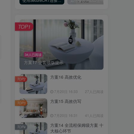
使用SecureCRT连接Ubuntu20.04报错：Key exchange failed. No compatible key exchange method.
如何修改discuz任何模板的编辑器默认字体类型和默认字体大小
TOP1
34人已阅读
方案17 全套喂饭提示
方案16 高效优化
TOP2
7月20日 16:33
27人已阅读
方案15 高效仿写
TOP3
7月20日 16:31
41人已阅读
方案14 全流程保姆级方案 十
TOP4
大核心环节