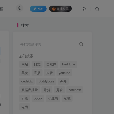
程
发布
开通会员
搜索
开启精彩搜索
热门搜索
网站
日志
自媒体
Red Line
美女
直播
抖音
youtube
dedebiz
BuddyBoss
弹幕
数据库批量
带货
剪辑
corenext
通
引流
puock
小红书
私域
势
电商