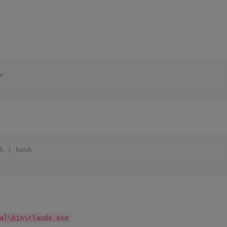
x
h | bash
al\bin\claude.exe