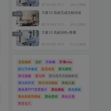
7月19日 15:17
38人已阅读
方案13 高效完成文献综述
TOP5
7月19日 15:11
23人已阅读
方案12 高效润色+降重
TOP6
7月19日 15:07
51人已阅读
龙骨随葬
龙虾
齐铁嘴
齐博cms
默认字体修改
默思创意
黑马课程
黑马视频
黑马网
黑马程序员视频教程
黑马程序员
黑马培训模板
黑镜主题
黑色系PPT背景图片
黑色模版
黑色模板
黑色探索类模板
黑色壁纸
黑色主题
黑背老六