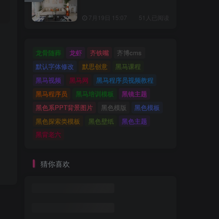
7月19日 15:07
51人已阅读
龙骨随葬
龙虾
齐铁嘴
齐博cms
默认字体修改
默思创意
黑马课程
黑马视频
黑马网
黑马程序员视频教程
黑马程序员
黑马培训模板
黑镜主题
黑色系PPT背景图片
黑色模版
黑色模板
黑色探索类模板
黑色壁纸
黑色主题
黑背老六
猜你喜欢