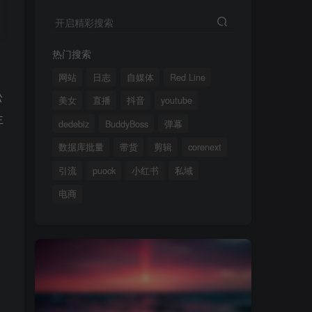
开启精彩搜索
热门搜索
网站
日志
自媒体
Red Line
松
美女
直播
抖音
youtube
主
dedebiz
BuddyBoss
弹幕
数据库批量
带货
剪辑
corenext
引流
puock
小红书
私域
电商