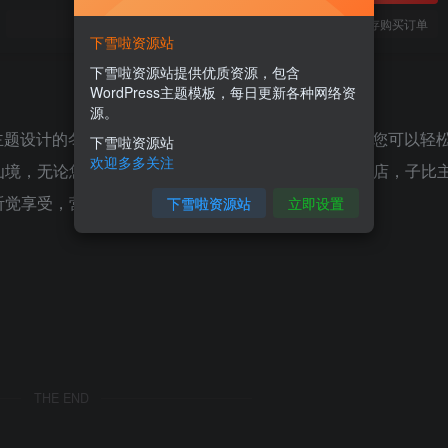
您当前未登录！建议登陆后购买，可保存购买订单
下雪啦资源站
下雪啦资源站提供优质资源，包含
WordPress主题模板，每日更新各种网络资
源。
子比主题设计的冬季圣诞节风格美化插件，通过这款插件，您可以轻
下雪啦资源站
欢迎多多关注
仙境，无论您的网站是个人博客、企业站点还是在线商店，子比
听觉享受，营造出浓厚的节日氛围。
下雪啦资源站
立即设置
THE END