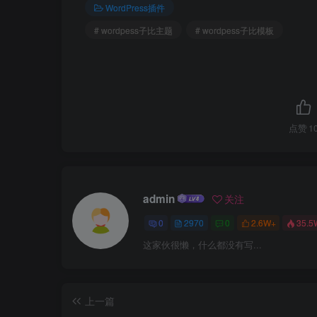
WordPress插件
# wordpess子比主题
# wordpess子比模板
点赞
1
admin
关注
0
2970
0
2.6W+
35.5
这家伙很懒，什么都没有写...
上一篇