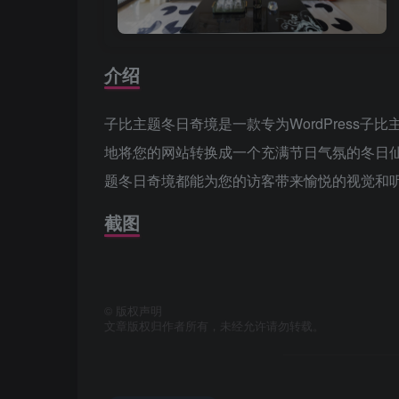
介绍
子比主题冬日奇境是一款专为WordPress
地将您的网站转换成一个充满节日气氛的冬日
题冬日奇境都能为您的访客带来愉悦的视觉和
截图
©
版权声明
文章版权归作者所有，未经允许请勿转载。