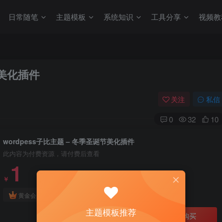
日常随笔
主题模板
系统知识
工具分享
视频教
节美化插件
关注
私信
0
32
10
wordpess子比主题 – 冬季圣诞节美化插件
此内容为付费资源，请付费后查看
1
￥
免费
免费
黄金会员
钻石会员
主题模板推荐
立即购买