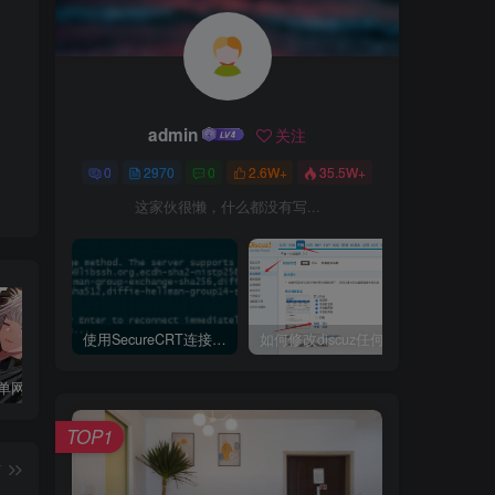
admin
关注
0
2970
0
2.6W+
35.5W+
这家伙很懒，什么都没有写...
使用SecureCRT连接Ubuntu20.04报错：Key exchange failed. No compatible key exchange method.
如何修改discuz任何模板的编辑器默认字体类型和默认字体大小
Debian10单网卡配置两个IP地址
Ubuntu Server 20.04修改固定ip地址教程
在Debian 10（Buster）上安装和配置Firewalld的方法
TOP1
篇