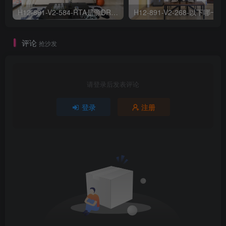
H12-891-V2-584-RTA是源DR路由器 ,RTB是RP路由器，组播源向 RTA发送组播数据 ,但RTB上看不到通过 PIM REGISTER报文向其注册的组播源 SOURCE,则可能的原因有
H12-891
评论
抢沙发
请登录后发表评论
登录
注册