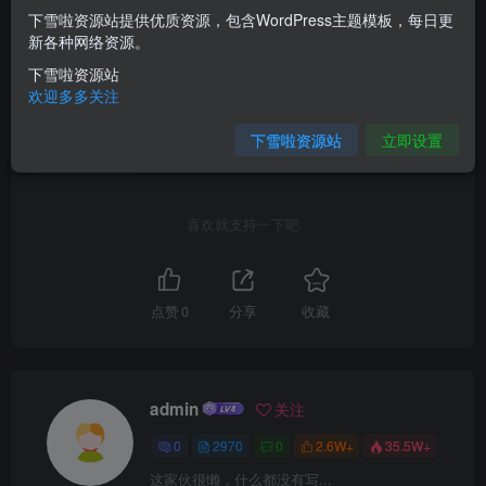
下雪啦资源站提供优质资源，包含WordPress主题模板，每日更
新各种网络资源。
©
版权声明
文章版权归作者所有，未经允许请勿转载。
下雪啦资源站
欢迎多多关注
THE END
下雪啦资源站
立即设置
网络工程师
喜欢就支持一下吧
点赞
0
分享
收藏
admin
关注
0
2970
0
2.6W+
35.5W+
这家伙很懒，什么都没有写...