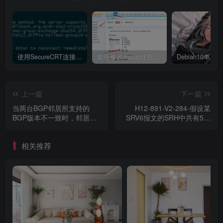
使用SecureCRT连接Ubuntu20.04报错：Key exchange failed. No compatible key exchange method.
如何修改discuz任何模板的编辑器默认字体类型和默认字体大小
上一篇
下一篇
当两台BGP邻居所支持的
H12-891-V2-284-假设某
BGP版本不一致时，邻居会
SRV6报文的SRH中共有5个
协商采用两端能够支持的高
SEGMENT ID,当该报文到达
的BGP版本（）
转发路径上的第三台路由器
相关推荐
时，该节点会将编号为以下
哪一项的 SEGMENT ID设置
成IPV6目的地址？