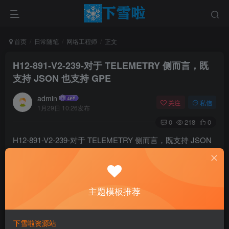
首页
日常随笔
网络工程师
正文
H12-891-V2-239-对于 TELEMETRY 侧而言，既
支持 JSON 也支持 GPE
admin
关注
私信
1月29日 10:26发布
0
218
0
H12-891-V2-239-对于 TELEMETRY 侧而言，既支持 JSON
也支持 GPE。
对于 telemetry 侧而言，既支持 json 也支持 GPE。
ATRUE
主题模板推荐
BFALSE
下雪啦资源站
参考答案：B