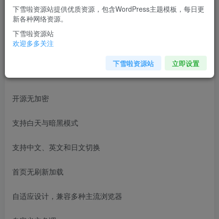
下雪啦资源站提供优质资源，包含WordPress主题模板，每日更
MirageV资讯类个人博客主题源码/WordPress主题/全开源
新各种网络资源。
下雪啦资源站
MirageV 是一款开源的 WordPress 主题，支持自适应、暗黑
欢迎多多关注
模式、多语言等功能，可快速构建高质量的网站。
下雪啦资源站
立即设置
主题特色：
开源无加密
支持白天与暗黑模式
支持中文、英文和日文切换
首页无刷新加载
自适应设计，兼容多种主流浏览器