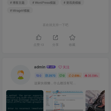
# 博客主题
# WordPress模版
# 资讯类模板
# MirageV模板
喜欢就支持一下吧
点赞
13
分享
收藏
admin
关注
0
2970
0
2.6W+
35.5W+
这家伙很懒，什么都没有写...