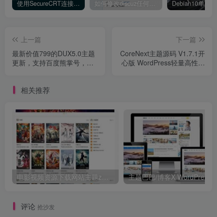
使用SecureCRT连接Ubuntu20.04报错：Key exchange failed. No compatible key exchange method.
如何修改discuz任何模板的编辑器默认字体类型和默认字体大小
上一篇
下一篇
最新价值799的DUX5.0主题
CoreNext主题源码 V1.7.1开
更新，支持百度熊掌号，文
心版 WordPress轻量高性能
章实时推送原创保护去除授
主题
权限制
相关推荐
电影视频资源下载网站主题zmovie 专为电影站制作
评论
抢沙发