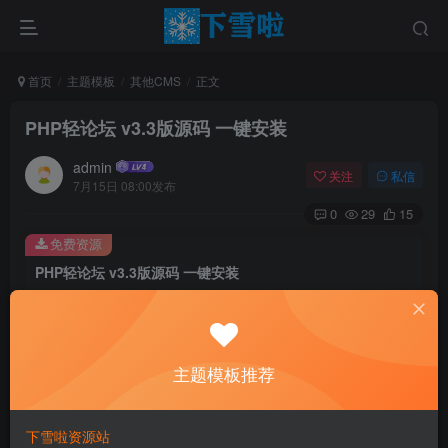
首页
主题模板
其他CMS
正文
PHP轻论坛 v3.3版源码 一键安装
admin
关注
私信
7月15日 08:00发布
0
29
15
免费资源
PHP轻论坛 v3.3版源码 一键安装
此内容为免费资源，请登录后查看
登录查看
主题模板推荐
介绍
下雪啦资源站
PHP轻论坛，一个简单易用的PHP论坛程序。