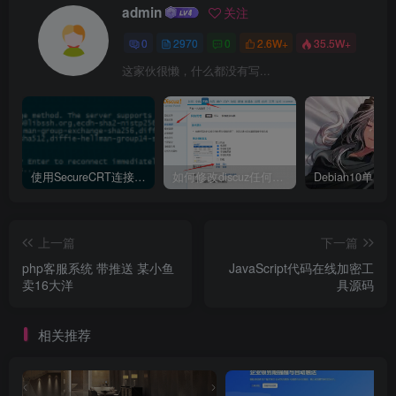
admin
关注
0
2970
0
2.6W+
35.5W+
这家伙很懒，什么都没有写...
使用SecureCRT连接Ubuntu20.04报错：Key exchange failed. No compatible key exchange method.
如何修改discuz任何模板的编辑器默认字体类型和默认字体大小
上一篇
下一篇
php客服系统 带推送 某小鱼
JavaScript代码在线加密工
卖16大洋
具源码
相关推荐