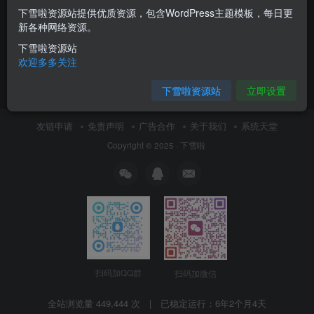
下雪啦资源站提供优质资源，包含WordPress主题模板，每日更
OneDown一款面向个人站长的
新各种网络资源。
资源下载、技术教程、内容资
讯类站点的 WordPress 主题
下雪啦资源站
付费资源
0.01
WordPress主题
￥
欢迎多多关注
7月4日 16:59
8
下雪啦资源站
立即设置
友链申请
免责声明
广告合作
关于我们
系统天堂
Copyright © 2025 ·
下雪啦
扫码加QQ群
扫码加微信
全站浏览量 449,444 次 | 已稳定运行：
6年2个月4天