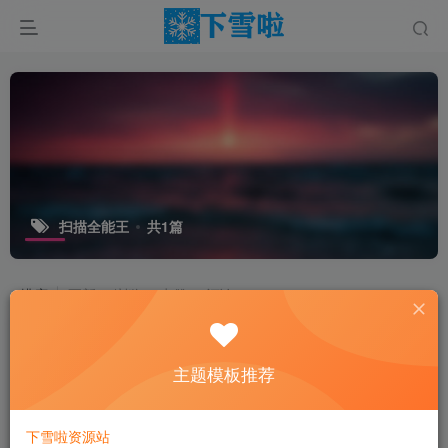
扫描全能王
共1篇
排序
更新
浏览
点赞
评论
主题模板推荐
下雪啦资源站