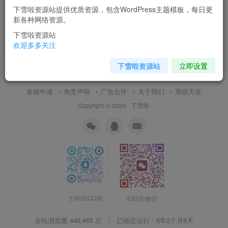
下雪啦资源站提供优质资源，包含WordPress主题模板，每日更
CamScanner扫描全能王-高级
新各种网络资源。
版
下雪啦资源站
免费资源
工具分享
欢迎多多关注
9月30日 15:38
5
下雪啦资源站
立即设置
友链申请
免责声明
广告合作
关于我们
系统天堂
Copyright © 2025 ·
下雪啦
扫码加QQ群
扫码加微信
全站浏览量 449,465 次 | 已稳定运行：
6年2个月8天