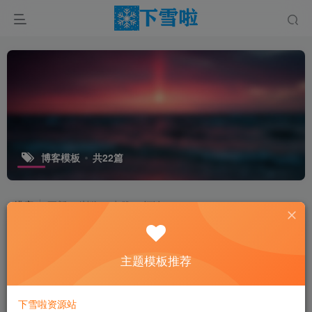
博客模板
共22篇
排序
更新
浏览
点赞
评论
主题模板推荐
下雪啦资源站