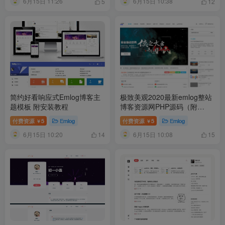
6月15日 11:26
6月15日 10:38
5
12
简约好看响应式Emlog博客主
极致美观2020最新emlog整站
题模板 附安装教程
博客资源网PHP源码（附
250+数据）
付费资源
5
Emlog
付费资源
5
Emlog
￥
￥
6月15日 10:20
6月15日 10:08
14
15