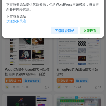
下雪啦资源站提供优质资源，包含WordPress主题模板，每日更
仿屌丝网LIUI-One主题源码
Typecho主题 – ShuFeiCat博
新各种网络资源。
WordPress焕新版模板博客网
客主题
站源码
下雪啦资源站
付费资源
2
WordPress主题
付费资源
1
Typecho
￥
￥
欢迎多多关注
3月16日 09:15
1月28日 11:09
9
13
下雪啦资源站
立即设置
PbootCMS个人seo博客网站模
EmlogPro简约Ultra博客主题
板 新闻资讯网站源码（自适应
源码
手机端）
付费资源
5
pbootcms
付费资源
5
Emlog
￥
￥
9月19日 10:03
6月15日 17:41
9
14