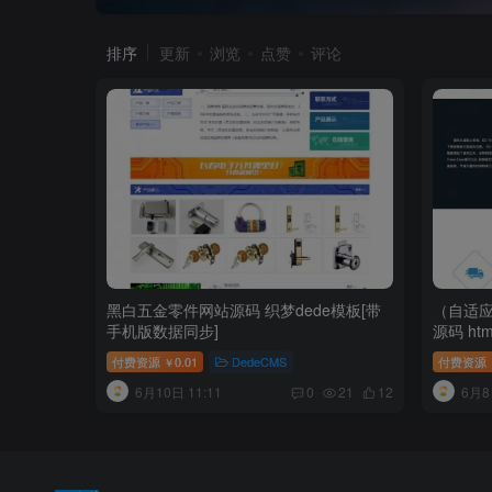
排序
更新
浏览
点赞
评论
黑白五金零件网站源码 织梦dede模板[带
（自适
手机版数据同步]
源码 h
付费资源
0.01
DedeCMS
付费资源
￥
6月10日 11:11
6月8
0
21
12