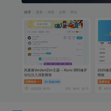
排序
更新
浏览
点赞
评论
风素雅VerdantZen主题 – Xiuno BBS修罗
2020
论坛注入清新雅致
模板
付费资源
1
其他CMS
免费资源
￥
12月2日 16:12
6月1
0
41
11