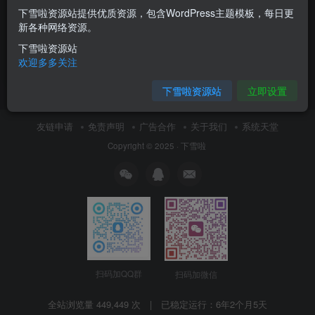
下雪啦资源站提供优质资源，包含WordPress主题模板，每日更
WordPress主题–
新各种网络资源。
WooCommerce商店主题
WoodMart v8.3.9 破解版
下雪啦资源站
付费资源
2
WordPress主题
￥
欢迎多多关注
3月16日 09:12
13
下雪啦资源站
立即设置
友链申请
免责声明
广告合作
关于我们
系统天堂
Copyright © 2025 ·
下雪啦
扫码加QQ群
扫码加微信
全站浏览量 449,449 次 | 已稳定运行：
6年2个月5天