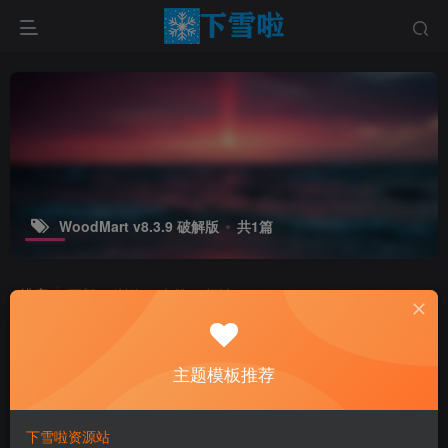
WoodMart v8.3.9 破解版
共1篇
排序
更新
浏览
点赞
评论
主题模板推荐
下雪啦资源站