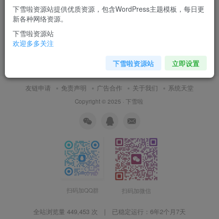
下雪啦资源站提供优质资源，包含WordPress主题模板，每日更
AI全能开发-260525【5月新
新各种网络资源。
课】【持续更新中】
下雪啦资源站
付费资源
5
视频教程
￥
欢迎多多关注
7月7日 21:17
15
下雪啦资源站
立即设置
友链申请
免责声明
广告合作
关于我们
系统天堂
Copyright © 2025 ·
下雪啦
扫码加QQ群
扫码加微信
全站浏览量 449,453 次 | 已稳定运行：
6年2个月7天