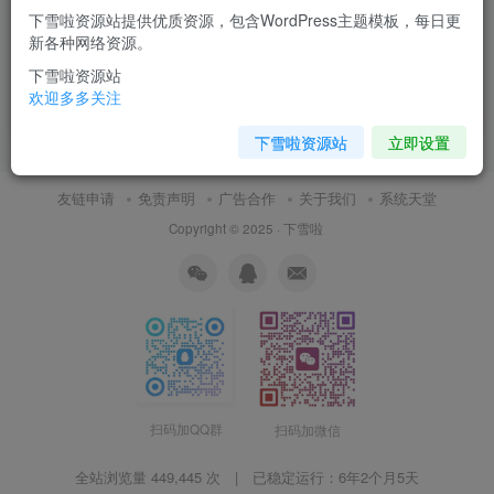
下雪啦资源站提供优质资源，包含WordPress主题模板，每日更
Debian/Ubuntu手工添加Swap
FreeBSD 分区的相关知识总结
新各种网络资源。
分区
下雪啦资源站
日常随笔
日常随笔
欢迎多多关注
12月13日 10:30
11月9日 16:57
0
0
下雪啦资源站
立即设置
友链申请
免责声明
广告合作
关于我们
系统天堂
Copyright © 2025 ·
下雪啦
扫码加QQ群
扫码加微信
全站浏览量 449,445 次 | 已稳定运行：
6年2个月5天