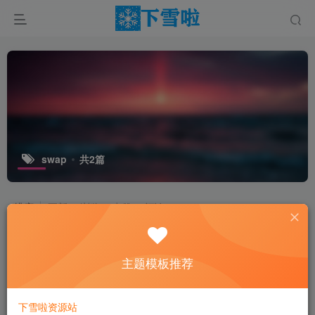
swap
共2篇
排序
更新
浏览
点赞
评论
主题模板推荐
下雪啦资源站