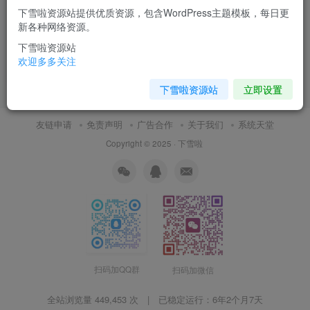
下雪啦资源站提供优质资源，包含WordPress主题模板，每日更
Python爬虫训练营 – 从基础到
新各种网络资源。
分布式架构全栈实战
下雪啦资源站
付费资源
9.9
视频教程
￥
欢迎多多关注
8月19日 15:23
13
下雪啦资源站
立即设置
友链申请
免责声明
广告合作
关于我们
系统天堂
Copyright © 2025 ·
下雪啦
扫码加QQ群
扫码加微信
全站浏览量 449,453 次 | 已稳定运行：
6年2个月7天