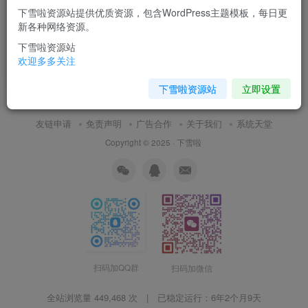
下雪啦资源站提供优质资源，包含WordPress主题模板，每日更
11张高清商务团队人物PPT图
新各种网络资源。
片
下雪啦资源站
PPT背景图片
欢迎多多关注
7月19日 11:02
9
下雪啦资源站
立即设置
友链申请
免责声明
广告合作
关于我们
系统天堂
Copyright © 2025 ·
下雪啦
扫码加QQ群
扫码加微信
全站浏览量 449,468 次 | 已稳定运行：
6年2个月9天