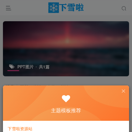
PPT图片
共1篇
排序
更新
浏览
点赞
评论
6
主题模板推荐
下雪啦资源站