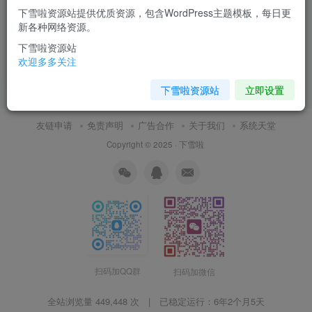
下雪啦资源站提供优质资源，包含WordPress主题模板，每日更
KDE Linux：KDE 社区打造的
新各种网络资源。
下一代桌面操作系统
下雪啦资源站
技术教程
欢迎多多关注
5月21日 21:56
8
下雪啦资源站
立即设置
友链申请
免责声明
广告合作
关于我们
系统天堂
Copyright © 2025 ·
下雪啦
扫码加QQ群
扫码加微信
全站浏览量 449,448 次 | 已稳定运行：
6年2个月5天