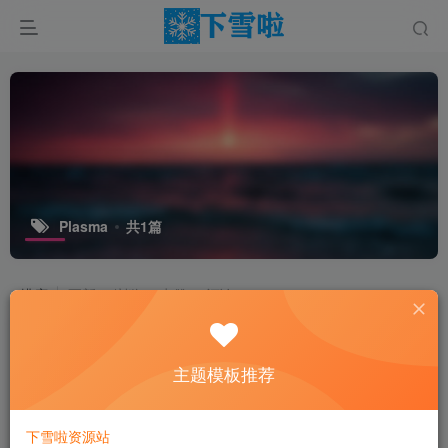
Plasma
共1篇
排序
更新
浏览
点赞
评论
主题模板推荐
下雪啦资源站