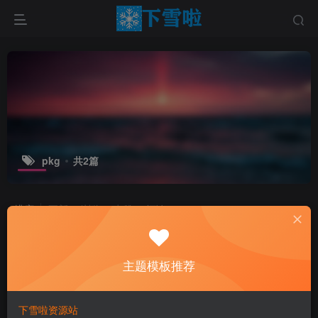
pkg
共2篇
排序
更新
浏览
点赞
评论
主题模板推荐
下雪啦资源站