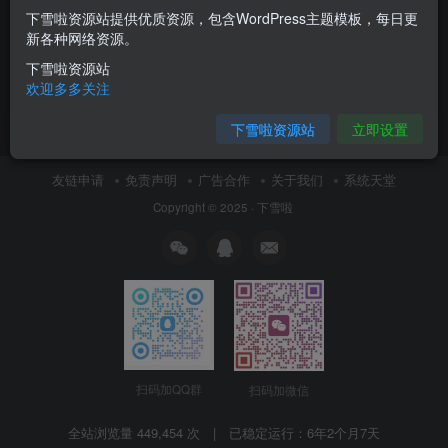
下雪啦资源站提供优质资源，包含WordPress主题模板，每日更
在Debian11上安装PHP
LNMP1.6安装多版本php 实现
新各种网络资源。
7.1/7.2/7.3/7.4
php5.6和php7共存
下雪啦资源站
日常随笔
Debian
LNMP
日常随笔
欢迎多多关注
10月18日 14:28
8月17日 14:32
0
0
下雪啦资源站
立即设置
友链申请
免责声明
广告合作
关于我们
系统天堂
Copyright © 2025 ·
下雪啦
扫码加QQ群
扫码加微信
全站浏览量 449,454 次 | 已稳定运行：
6年2个月7天