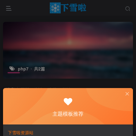
php7
共2篇
排序
更新
浏览
点赞
评论
主题模板推荐
下雪啦资源站