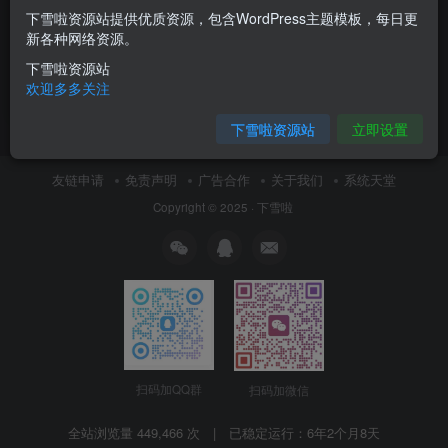
下雪啦资源站提供优质资源，包含WordPress主题模板，每日更
什么是NVMe?一篇文章理清它
新各种网络资源。
的前生今世
下雪啦资源站
日常随笔
欢迎多多关注
7月8日 13:23
0
下雪啦资源站
立即设置
友链申请
免责声明
广告合作
关于我们
系统天堂
Copyright © 2025 ·
下雪啦
扫码加QQ群
扫码加微信
全站浏览量 449,466 次 | 已稳定运行：
6年2个月8天