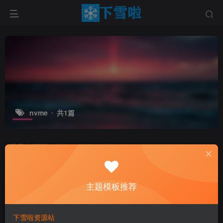
nvme
共1篇
排序
更新
浏览
点赞
评论
主题模板推荐
下雪啦资源站