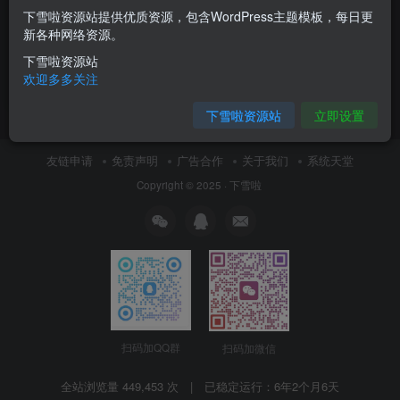
下雪啦资源站提供优质资源，包含WordPress主题模板，每日更
Ubuntu Server 20.04修改固定
新各种网络资源。
ip地址教程
下雪啦资源站
Ubuntu
欢迎多多关注
6月6日 23:16
0
下雪啦资源站
立即设置
友链申请
免责声明
广告合作
关于我们
系统天堂
Copyright © 2025 ·
下雪啦
扫码加QQ群
扫码加微信
全站浏览量 449,453 次 | 已稳定运行：
6年2个月6天