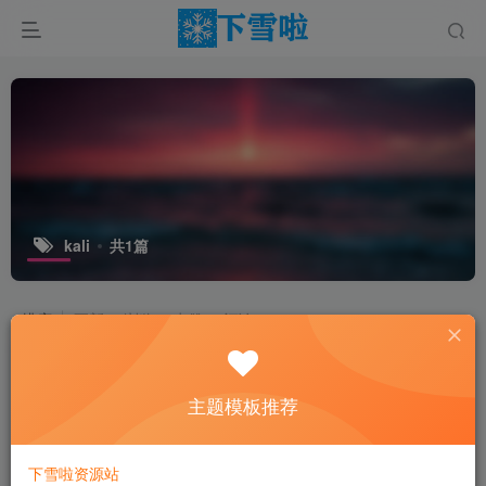
kali
共1篇
排序
更新
浏览
点赞
评论
主题模板推荐
下雪啦资源站