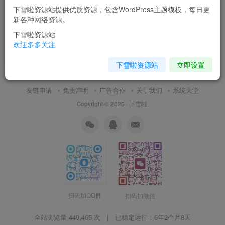
下雪啦资源站提供优质资源，包含WordPress主题模板，每日更
bash: ifconfig: command not
新各种网络资源。
found
下雪啦资源站
日常随笔
欢迎多多关注
11月5日 17:42
0
下雪啦资源站
立即设置
友链申请
免责声明
广告合作
关于我们
系统天堂
Copyright © 2025 ·
下雪啦
扫码加QQ群
扫码加微信
全站浏览量 449,465 次 | 已稳定运行：
6年2个月8天