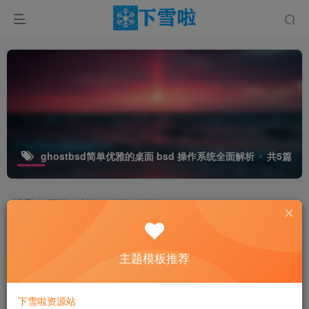
ghostbsd简单优雅的桌面 bsd 操作系统全面解析
共5篇
排序
更新
浏览
点赞
评论
主题模板推荐
下雪啦资源站