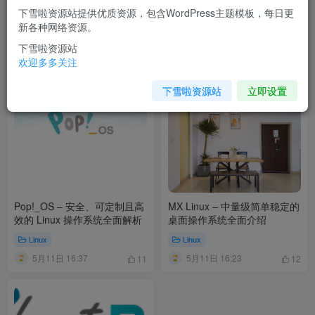
下雪啦资源站提供优质资源，包含WordPress主题模板，每日更
Exton Linux：一套覆盖十多种
PCLinuxOS – The Boomer
新各种网络资源。
桌面的Live Linux发行版合集
Distribution：一个经典Linux发
行版的深度解析
下雪啦资源站
技术教程
技术教程
欢迎多多关注
5月21日 21:37
5月21日 21:32
7
11
下雪啦资源站
立即设置
Pop!_OS – 安全、可定制且高
MX Linux – 中量级简单稳定的
效的 Linux 操作系统全面解析
桌面操作系统全面介绍
Linux
Linux
5月11日 16:37
5月11日 16:23
11
12