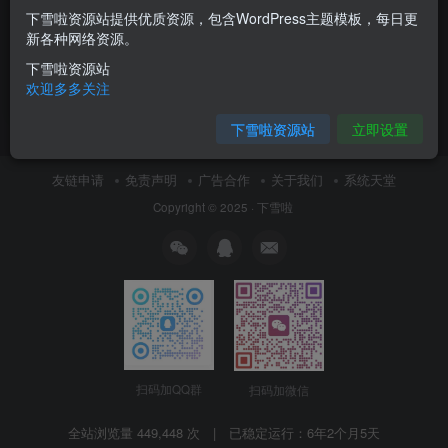
下雪啦资源站提供优质资源，包含WordPress主题模板，每日更
4小时快速入门Coze！2026年
新各种网络资源。
目前B站最完整最详细的Coze
零基础全套教程，包含所有干
下雪啦资源站
付费资源
5
视频教程
￥
货！
欢迎多多关注
7月5日 16:06
15
下雪啦资源站
立即设置
友链申请
免责声明
广告合作
关于我们
系统天堂
Copyright © 2025 ·
下雪啦
扫码加QQ群
扫码加微信
全站浏览量 449,448 次 | 已稳定运行：
6年2个月5天