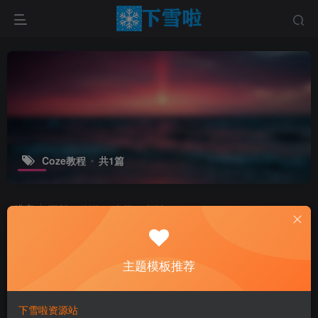
Coze教程
共1篇
排序
更新
浏览
点赞
评论
主题模板推荐
下雪啦资源站