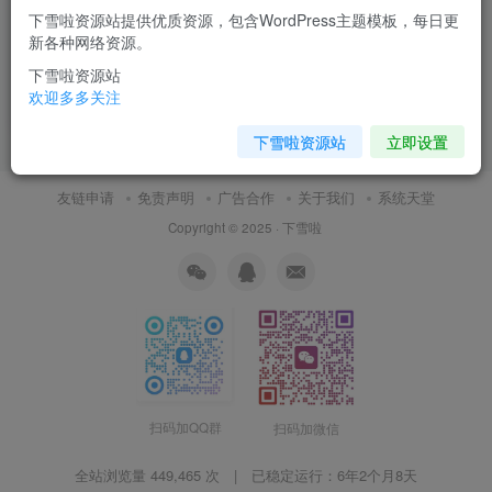
下雪啦资源站提供优质资源，包含WordPress主题模板，每日更
什么是RISC-V？
新各种网络资源。
下雪啦资源站
日常随笔
欢迎多多关注
1月29日 10:20
0
下雪啦资源站
立即设置
友链申请
免责声明
广告合作
关于我们
系统天堂
Copyright © 2025 ·
下雪啦
扫码加QQ群
扫码加微信
全站浏览量 449,465 次 | 已稳定运行：
6年2个月8天