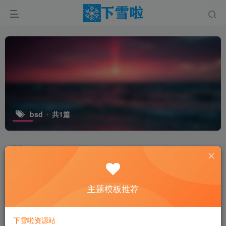
bsd
共1篇
排序
更新
浏览
点赞
评论
主题模板推荐
下雪啦资源站