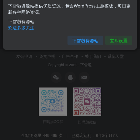
下雪啦资源站提供优质资源，包含WordPress主题模板，每日更
爬虫开发+APP逆向大神班
新各种网络资源。
下雪啦资源站
付费资源
19.9
视频教程
￥
欢迎多多关注
8月21日 15:09
14
下雪啦资源站
立即设置
友链申请
免责声明
广告合作
关于我们
系统天堂
Copyright © 2025 ·
下雪啦
扫码加QQ群
扫码加微信
全站浏览量 449,465 次 | 已稳定运行：
6年2个月7天