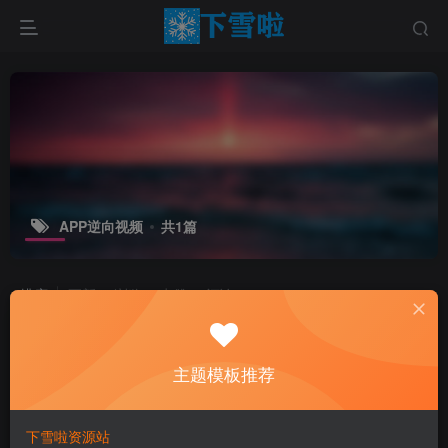
APP逆向视频
共1篇
排序
更新
浏览
点赞
评论
主题模板推荐
下雪啦资源站