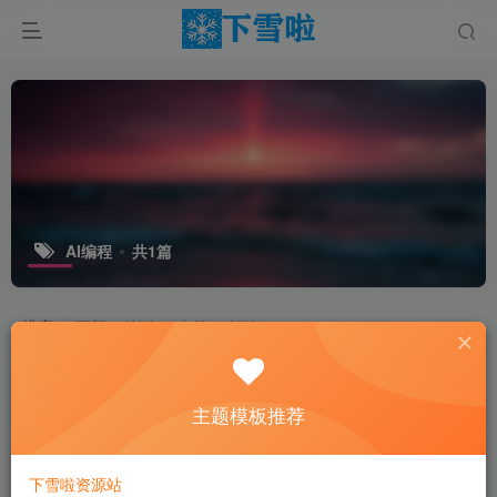
AI编程
共1篇
排序
更新
浏览
点赞
评论
主题模板推荐
下雪啦资源站