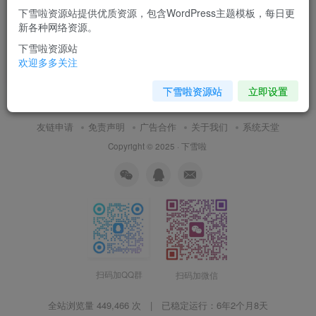
下雪啦资源站提供优质资源，包含WordPress主题模板，每日更
AI编程Cursor软件0基础新手
新各种网络资源。
入门ai代码编写agent开发教程
视频
下雪啦资源站
付费资源
9
视频教程
￥
欢迎多多关注
1月3日 10:44
10
下雪啦资源站
立即设置
友链申请
免责声明
广告合作
关于我们
系统天堂
Copyright © 2025 ·
下雪啦
扫码加QQ群
扫码加微信
全站浏览量 449,466 次 | 已稳定运行：
6年2个月8天