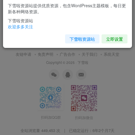
下雪啦资源站提供优质资源，包含WordPress主题模板，每日更
StartAI教程PS AI插件安装包
新各种网络资源。
win/mac安装注册登录使用文
生图视频
下雪啦资源站
付费资源
5
视频教程
￥
欢迎多多关注
7月5日 16:00
9
下雪啦资源站
立即设置
友链申请
免责声明
广告合作
关于我们
系统天堂
Copyright © 2025 ·
下雪啦
扫码加QQ群
扫码加微信
全站浏览量 449,453 次 | 已稳定运行：
6年2个月7天