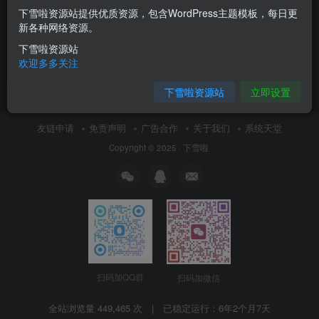
下雪啦资源站提供优质资源，包含WordPress主题模板，每日更
如何修改discuz任何模板的编
新各种网络资源。
辑器默认字体类型和默认字体
大小
下雪啦资源站
日常随笔
欢迎多多关注
2月24日 17:00
0
下雪啦资源站
立即设置
友链申请
免责声明
广告合作
关于我们
系统天堂
Copyright © 2025 ·
下雪啦
扫码加QQ群
扫码加微信
全站浏览量 449,465 次 | 已稳定运行：
6年2个月7天