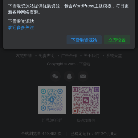
下雪啦资源站提供优质资源，包含WordPress主题模板，每日更
黑马程序员AI运维云计算 AI全
新各种网络资源。
程赋能（全网最全）
下雪啦资源站
付费资源
19
视频教程
￥
欢迎多多关注
1月3日 10:40
11
下雪啦资源站
立即设置
友链申请
免责声明
广告合作
关于我们
系统天堂
Copyright © 2025 ·
下雪啦
扫码加QQ群
扫码加微信
全站浏览量 449,452 次 | 已稳定运行：
6年2个月6天