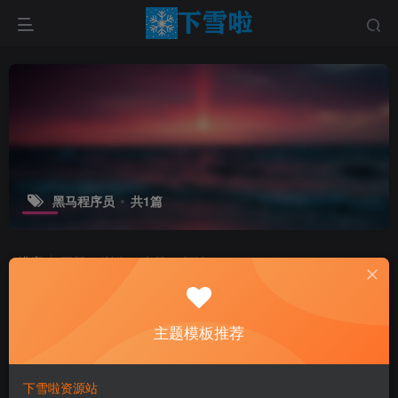
黑马程序员
共1篇
排序
更新
浏览
点赞
评论
主题模板推荐
下雪啦资源站