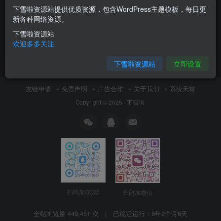
下雪啦资源站提供优质资源，包含WordPress主题模板，每日更
智简魔方财务–简约主题模板
新版魔方财务QRuser用户中心
新各种网络资源。
主题
下雪啦资源站
付费资源
0.01
其他CMS
付费资源
5
其他CMS
￥
￥
欢迎多多关注
12月2日 16:09
6月18日 09:33
11
11
下雪啦资源站
立即设置
友链申请
免责声明
广告合作
关于我们
系统天堂
Copyright © 2025 ·
下雪啦
扫码加QQ群
扫码加微信
全站浏览量 449,451 次 | 已稳定运行：
6年2个月6天