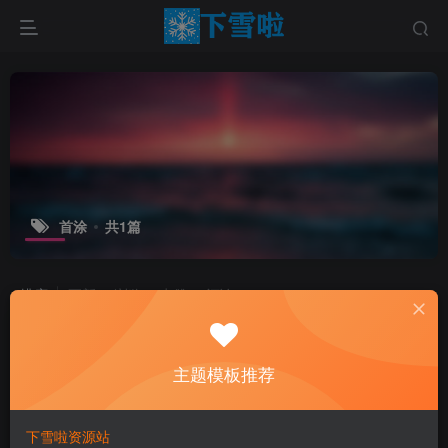
首涂
共1篇
排序
更新
浏览
点赞
评论
主题模板推荐
下雪啦资源站