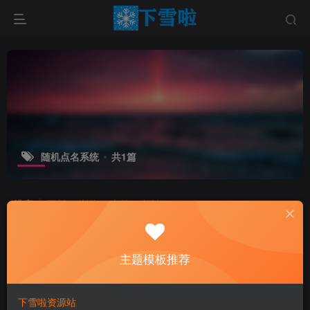
随机点名系统
共1篇
排序
更新
浏览
点赞
评论
主题模板推荐
下雪啦资源站