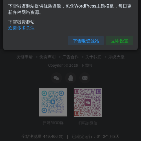
下雪啦资源站提供优质资源，包含WordPress主题模板，每日更
随机点名系统 html班级课堂点
新各种网络资源。
名小工具 摇奖样式的带语音播
报
下雪啦资源站
付费资源
0.01
其他CMS
￥
欢迎多多关注
12月2日 16:40
9
下雪啦资源站
立即设置
友链申请
免责声明
广告合作
关于我们
系统天堂
Copyright © 2025 ·
下雪啦
扫码加QQ群
扫码加微信
全站浏览量 449,466 次 | 已稳定运行：
6年2个月8天