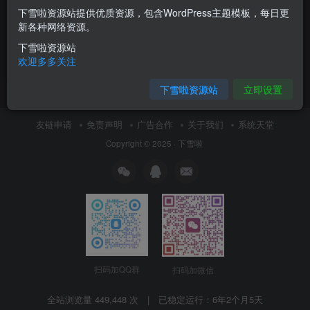
下雪啦资源站提供优质资源，包含WordPress主题模板，每日更
简洁金属制品机械电子五金公
新各种网络资源。
司网站源码 织梦dedecms模板
下雪啦资源站
付费资源
0.01
DedeCMS
￥
欢迎多多关注
6月11日 16:15
6
下雪啦资源站
立即设置
友链申请
免责声明
广告合作
关于我们
系统天堂
Copyright © 2025 ·
下雪啦
扫码加QQ群
扫码加微信
全站浏览量 449,448 次 | 已稳定运行：
6年2个月5天