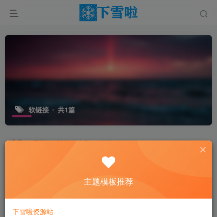
软链接
共1篇
排序
更新
浏览
点赞
评论
主题模板推荐
下雪啦资源站