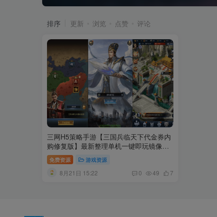
排序
更新
浏览
点赞
评论
三网H5策略手游【三国兵临天下代金券内
购修复版】最新整理单机一键即玩镜像端
+Linux手工服务端+管理后台+GM授权后
免费资源
游戏资源
台+简易安卓客户端+详细搭建教程+视频
8月21日 15:22
教程
0
49
7