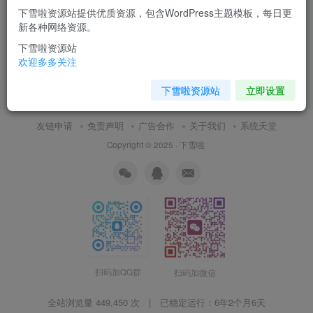
下雪啦资源站提供优质资源，包含WordPress主题模板，每日更
宠辱不惊，看庭前花开花落；
新各种网络资源。
去留无意，望天上云卷云舒
下雪啦资源站
日常随笔
欢迎多多关注
1月19日 10:05
0
下雪啦资源站
立即设置
友链申请
免责声明
广告合作
关于我们
系统天堂
Copyright © 2025 ·
下雪啦
扫码加QQ群
扫码加微信
全站浏览量 449,450 次 | 已稳定运行：
6年2个月6天