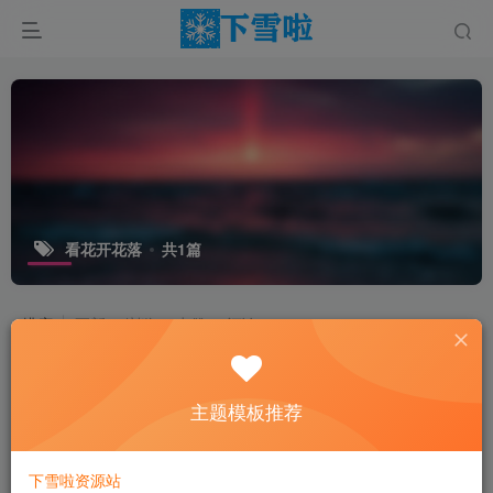
看花开花落
共1篇
排序
更新
浏览
点赞
评论
主题模板推荐
下雪啦资源站