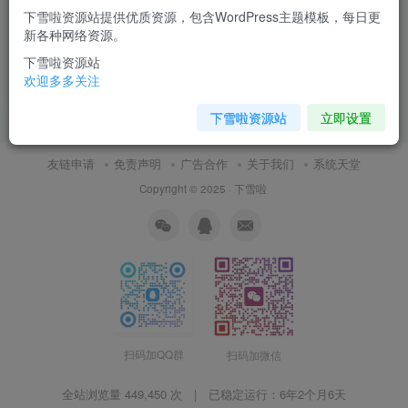
下雪啦资源站提供优质资源，包含WordPress主题模板，每日更
蓝色电子数码产品企业网站源
新各种网络资源。
码 织梦dedecms模板
下雪啦资源站
付费资源
0.01
DedeCMS
￥
欢迎多多关注
6月7日 15:37
7
下雪啦资源站
立即设置
友链申请
免责声明
广告合作
关于我们
系统天堂
Copyright © 2025 ·
下雪啦
扫码加QQ群
扫码加微信
全站浏览量 449,450 次 | 已稳定运行：
6年2个月6天