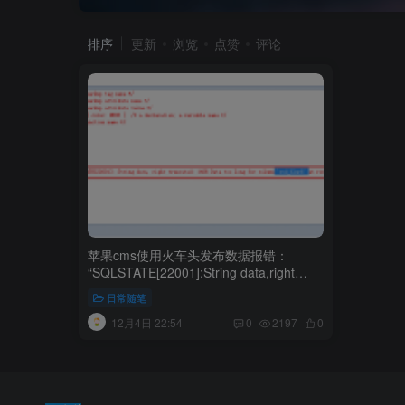
排序
更新
浏览
点赞
评论
苹果cms使用火车头发布数据报错：
“SQLSTATE[22001]:String data,right
truncated:1406 Data too long for column
日常随笔
‘vod_blurb’ at row 1”
12月4日 22:54
0
2197
0