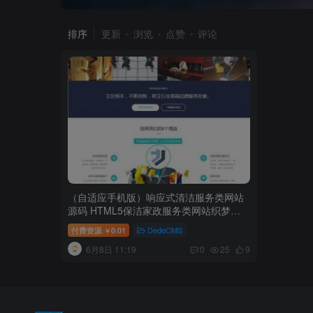
排序
更新
浏览
点赞
评论
（自适应手机版）响应式清洁服务类网站
源码 HTML5保洁家政服务类网站织梦模
板
付费资源
0.01
DedeCMS
￥
6月8日 11:19
0
25
9