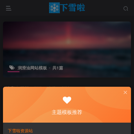
润滑油网站模板
共1篇
排序
更新
浏览
点赞
评论
主题模板推荐
下雪啦资源站