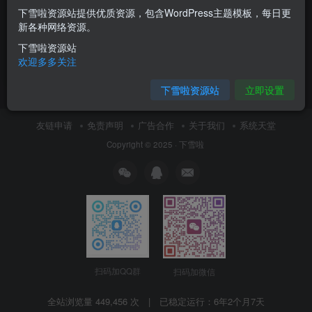
下雪啦资源站提供优质资源，包含WordPress主题模板，每日更
（带手机版数据同步）汽车配
新各种网络资源。
件润滑油产品展示网站源码 汽
配汽车润滑油企业织梦模板
下雪啦资源站
付费资源
0.01
DedeCMS
￥
欢迎多多关注
6月8日 18:54
13
下雪啦资源站
立即设置
友链申请
免责声明
广告合作
关于我们
系统天堂
Copyright © 2025 ·
下雪啦
扫码加QQ群
扫码加微信
全站浏览量 449,456 次 | 已稳定运行：
6年2个月7天