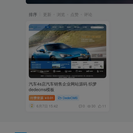
排序
更新
浏览
点赞
评论
汽车4s店汽车销售企业网站源码 织梦
dedecms模板
付费资源
0.01
DedeCMS
￥
6月7日 15:42
0
30
11