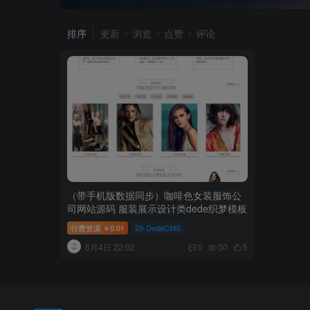
排序
更新
浏览
点赞
评论
（带手机版数据同步）咖啡色女装服饰公
司网站源码 服装展示设计类dede织梦模板
付费资源
0.01
DedeCMS
￥
6月4日 22:02
0
30
5