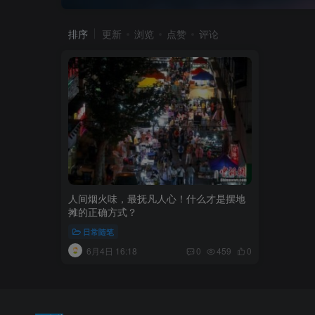
排序
更新
浏览
点赞
评论
人间烟火味，最抚凡人心！什么才是摆地
摊的正确方式？
日常随笔
6月4日 16:18
0
459
0