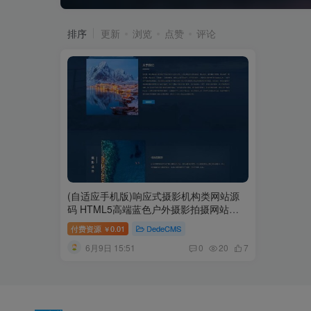
排序
更新
浏览
点赞
评论
(自适应手机版)响应式摄影机构类网站源
码 HTML5高端蓝色户外摄影拍摄网站织
梦模板
付费资源
0.01
DedeCMS
￥
6月9日 15:51
0
20
7