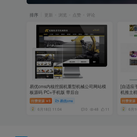
排序
更新
浏览
点赞
评论
易优cms内核挖掘机重型机械公司网站模
[自适应
板源码 PC+手机版 带后台
机推土
司网站源
付费资源
5
易优cms
付费资源
￥
6月18日 11:04
6月1
0
48
11